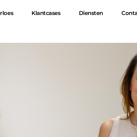
rloes
Klantcases
Diensten
Conta
rloes
Klantcases
Diensten
Conta
rloes
Klantcases
Diensten
Conta